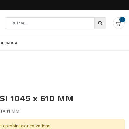
nfigure adecuadamente su
OK
0
TIFICARSE
0
TIFICARSE
SI 1045 x 610 MM
ATA 11 MM.
e combinaciones válidas.