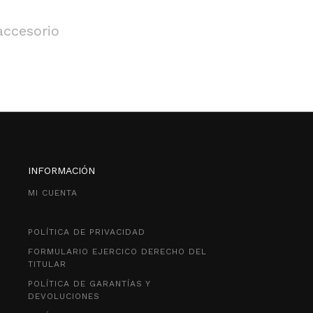
accesorio
INFORMACIÓN
MI CUENTA
POLÍTICA DE PRIVACIDAD
FORMULARIO EJERCICO DERECHO DEL
TITULAR
POLÍTICA DE GARANTÍAS Y
DEVOLUCIONES