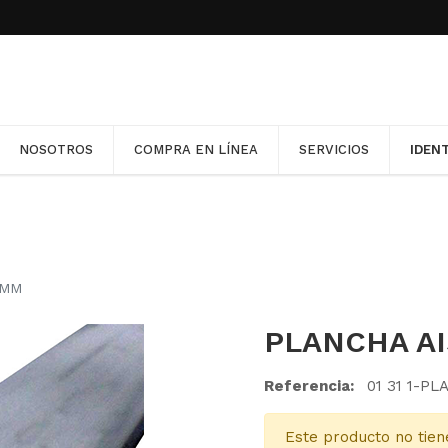
llas en nuestra Política de Cookies. Para desactivarlas, co
ptándolas.
NOSOTROS
COMPRA EN LÍNEA
SERVICIOS
IDEN
NOSOTROS
COMPRA EN LÍNEA
SERVICIOS
IDEN
 MM
PLANCHA AI
Referencia:
01 31 1-PL
Este producto no tien