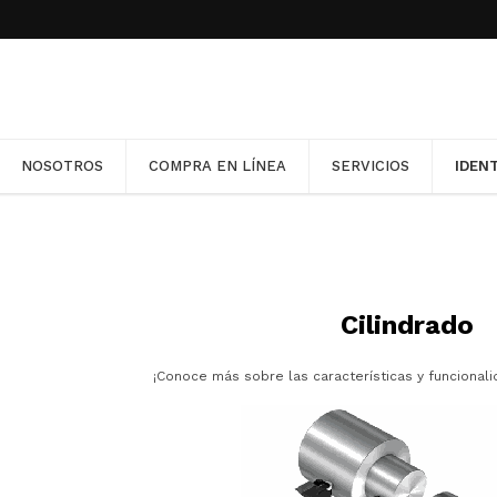
llas en nuestra Política de Cookies. Para desactivarlas, co
ptándolas.
NOSOTROS
COMPRA EN LÍNEA
SERVICIOS
IDEN
NOSOTROS
COMPRA EN LÍNEA
SERVICIOS
IDEN
Cilindrado
¡Conoce más sobre las características y funcional