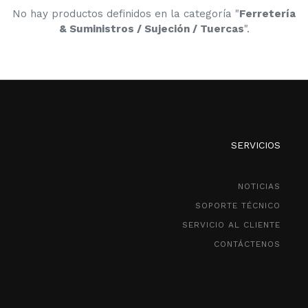
No hay productos definidos en la categoría "
Ferretería
& Suministros / Sujeción / Tuercas
".
SERVICIOS
NOTICIAS
SOPORTE TÉCNICO
SERVICIO AL CLIENTE
CONTÁCTENOS